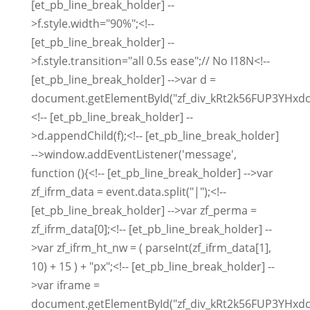
[et_pb_line_break_holder] --
>f.style.width="90%";<!--
[et_pb_line_break_holder] --
>f.style.transition="all 0.5s ease";// No I18N<!--
[et_pb_line_break_holder] -->var d =
document.getElementById("zf_div_kRt2k56FUP3YHxd
<!-- [et_pb_line_break_holder] --
>d.appendChild(f);<!-- [et_pb_line_break_holder]
-->window.addEventListener('message',
function (){<!-- [et_pb_line_break_holder] -->var
zf_ifrm_data = event.data.split("|");<!--
[et_pb_line_break_holder] -->var zf_perma =
zf_ifrm_data[0];<!-- [et_pb_line_break_holder] --
>var zf_ifrm_ht_nw = ( parseInt(zf_ifrm_data[1],
10) + 15 ) + "px";<!-- [et_pb_line_break_holder] --
>var iframe =
document.getElementById("zf_div_kRt2k56FUP3YHxd