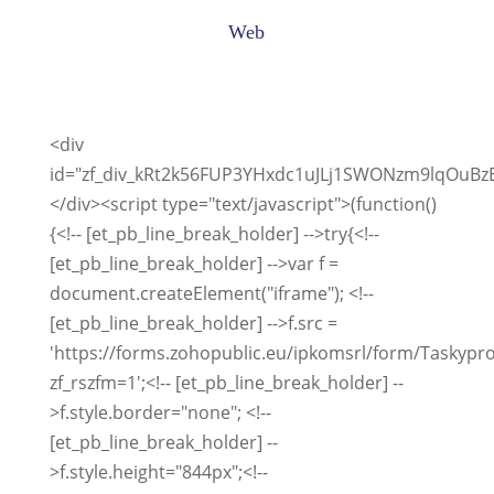
Web
<div
id="zf_div_kRt2k56FUP3YHxdc1uJLj1SWONzm9lqOuBz
</div><script type="text/javascript">(function()
{<!-- [et_pb_line_break_holder] -->try{<!--
[et_pb_line_break_holder] -->var f =
document.createElement("iframe"); <!--
[et_pb_line_break_holder] -->f.src =
'https://forms.zohopublic.eu/ipkomsrl/form/Task
zf_rszfm=1';<!-- [et_pb_line_break_holder] --
>f.style.border="none"; <!--
[et_pb_line_break_holder] --
>f.style.height="844px";<!--