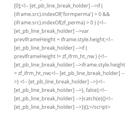
[0];<!-- [et_pb_line_break_holder] -->if (
(iframe.src).indexOf('formperma') > 0 &&
(iframe.src).indexOf(zf_perma) > 0 ) {<!--
[et_pb_line_break_holder] -->var
prevIframeHeight = iframe.style.height;<!--
[et_pb_line_break_holder] -->if (
prevIframeHeight != zf_ifrm_ht_nw ) {<!--
[et_pb_line_break_holder] -->iframe.style.height
= zf_ifrm_ht_nw;<!-- [et_pb_line_break_holder] --
>} <!-- [et_pb_line_break_holder] -->}<!--
[et_pb_line_break_holder] -->}, false);<!--
[et_pb_line_break_holder] -->}catch(e){}<!--
[et_pb_line_break_holder] -->})();</script>