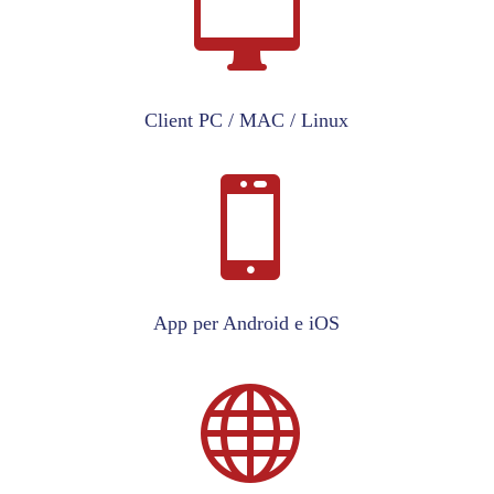

Client PC / MAC / Linux

App per Android e iOS
