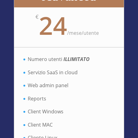
24
€
/
mese/utente
Numero utenti
ILLIMITATO
Servizio SaaS in cloud
Web admin panel
Reports
Client Windows
Client MAC
Cliente Linux