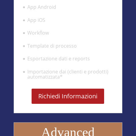
App Android
App iOS
Workflow
Template di processo
Esportazione dati e reports
Importazione dai (clienti e prodotti)
automatizzata*
Richiedi Informazioni
Advanced